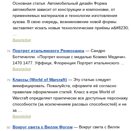
Основная статья: Автомобильный дизайн Форма
автомобиля зависит от конструкции и компоновки, от
применяемых материалов и технологии изготовления
кузова. В свою очередь, возникновение новой формы
заставляет искать новые технологические приёмы и&#8230;
…
Википедия
Портрет итальянского Ренессанса
— Сандро
78
Боттичелли. «Портрет юноши с медалью Козимо Медичи».
1470 1477. Уффици, Флоренция Портрет итальянского …
Википедия
Классы (World of Warcraft)
— Эту статью следует
79
викифицировать. Пожалуйста, оформите её согласно
правилам оформления статей. Класс в игре World of
Warcraft определяет практически все доступные персонажу
способности (за исключением расовых способностей) и не
за …
Википедия
Вокруг света с Вилли Фогом
— Вокруг света с Вилли
80