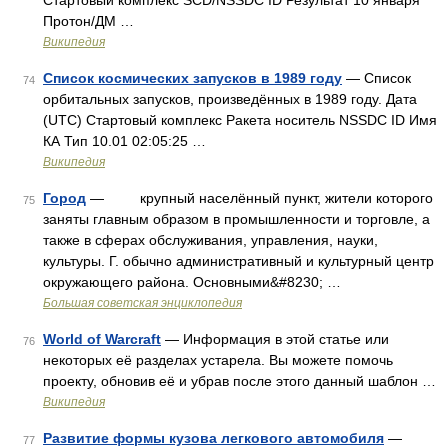
Стартовый комплекс SCD/NSSDC ID Результат 10 января
Протон/ДМ …
Википедия
Список космических запусков в 1989 году
— Список
74
орбитальных запусков, произведённых в 1989 году. Дата
(UTC) Стартовый комплекс Ракета носитель NSSDC ID Имя
КА Тип 10.01 02:05:25 …
Википедия
Город
— крупный населённый пункт, жители которого
75
заняты главным образом в промышленности и торговле, а
также в сферах обслуживания, управления, науки,
культуры. Г. обычно административный и культурный центр
окружающего района. Основными&#8230; …
Большая советская энциклопедия
World of Warcraft
— Информация в этой статье или
76
некоторых её разделах устарела. Вы можете помочь
проекту, обновив её и убрав после этого данный шаблон …
Википедия
Развитие формы кузова легкового автомобиля
—
77